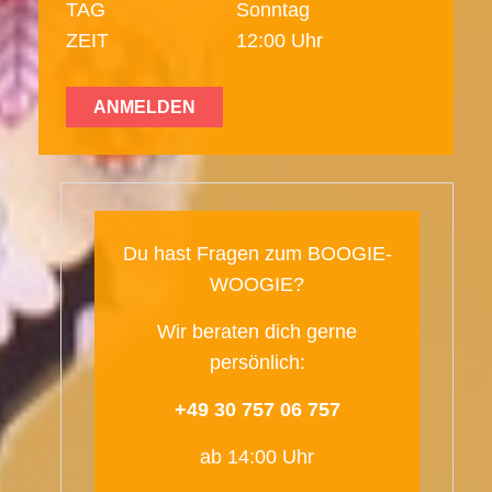
TAG
Sonntag
ZEIT
12:00 Uhr
ANMELDEN
Du hast Fragen zum BOOGIE-
WOOGIE?
Wir beraten dich gerne
persönlich:
+49 30 757 06 757
ab 14:00 Uhr