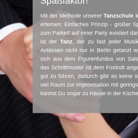
Spaßfaktor!
Mit der Methode unserer
Tanzschule i
erlernen: Einfaches Prinzip - großer S
zum Parkett auf einer Party existiert da
ist der
Tanz
, der zu fast jeder Mus
Anlässen nicht nur in Berlin getanzt 
sich aus dem Figurenfundus von Sal
das Schrittmuster ist dem Foxtrott ange
gut zu führen, dadurch gibt es keine s
viel Raum zur Improvisation mit gering
kannst Du sogar zu Hause in der Küche