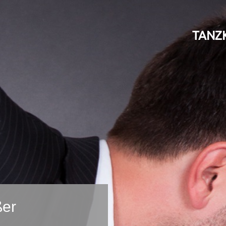
TANZ
ßer