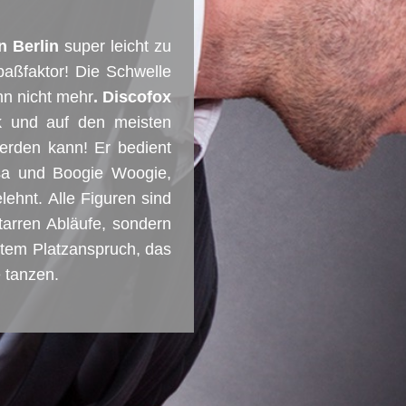
n Berlin
super leicht zu
paßfaktor! Die Schwelle
nn nicht mehr
. Discofox
ik und auf den meisten
werden kann! Er bedient
sa und Boogie Woogie,
lehnt. Alle Figuren sind
tarren Abläufe, sondern
stem Platzanspruch, das
 tanzen.