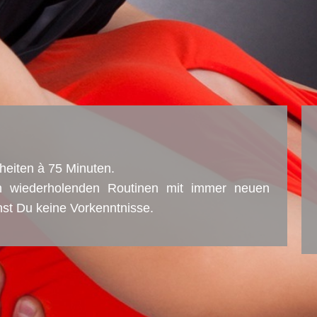
heiten à 75 Minuten.
h wiederholenden Routinen mit immer neuen
hst Du keine Vorkenntnisse.