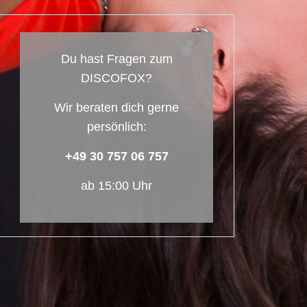
Du hast Fragen zum
DISCOFOX?
Wir beraten dich gerne
persönlich:
+49 30 757 06 757
ab 15:00 Uhr