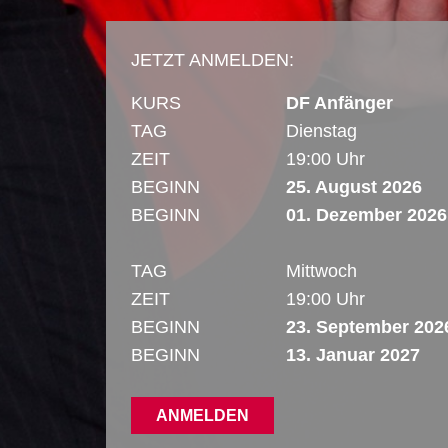
JETZT ANMELDEN:
KURS
DF Anfänger
TAG
Dienstag
ZEIT
19:00 Uhr
BEGINN
25. August 2026
BEGINN
01. Dezember 2026
TAG
Mittwoch
ZEIT
19:00 Uhr
BEGINN
23. September 202
BEGINN
13. Januar 2027
ANMELDEN